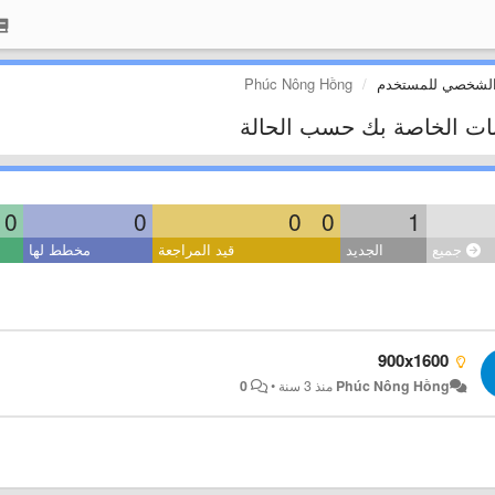
الشخصي للمستخدم
Phúc Nông Hồng
بات الخاصة بك حسب الحالة
0
0
0
0
1
جميع
الجديد
قيد المراجعة
مخطط لها
900x1600
Phúc Nông Hồng
منذ 3 سنة
•
0