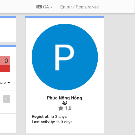
CA
Entrar / Registrar-se
0
ació
Phúc Nông Hồng
0
1,0
Registrat:
fa 3 anys
Last activity:
fa 3 anys