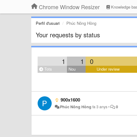
Chrome Window Resizer
Knowledge ba
Perfil d'usuari
Phúc Nông Hồng
Your requests by status
1
1
0
Tots
Nou
Under review
900x1600
Phúc Nông Hồng
fa 3 anys
•
0