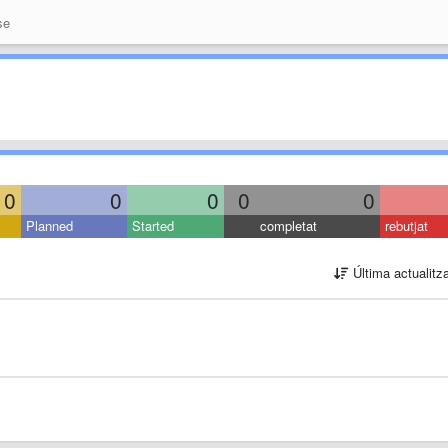
se
0
0
0
0
0
Planned
Started
completat
rebutjat
Última actualitz