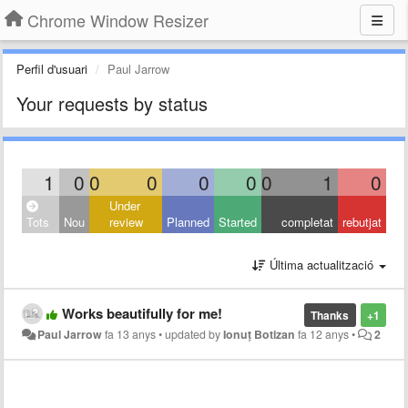
Chrome Window Resizer
Perfil d'usuari
Paul Jarrow
Your requests by status
1
0
0
0
0
0
0
1
0
Under
Tots
Nou
review
Planned
Started
completat
rebutjat
Última actualització
Works beautifully for me!
Thanks
+1
Paul Jarrow
fa 13 anys
•
updated by
Ionuț Botizan
fa 12 anys
•
2