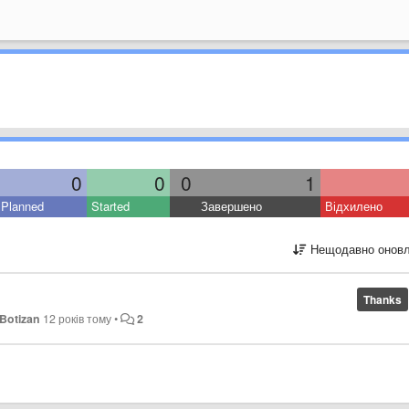
0
0
0
1
Planned
Started
Завершено
Відхилено
Нещодавно оновл
Thanks
 Botizan
12 років тому
•
2