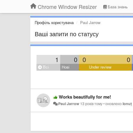
Chrome Window Resizer
База знань
Профіль користувача
Paul Jarrow
Ваші запити по статусу
1
0
0
0
Всі
Нові
Under review
Works beautifully for me!
Paul Jarrow
13 років тому
•
оновлено
Ionuț