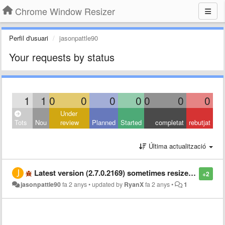
Chrome Window Resizer
Perfil d'usuari
jasonpattle90
Your requests by status
1
1
0
0
0
0
0
0
0
Under
Tots
Nou
review
Planned
Started
completat
rebutjat
Última actualització
Latest version (2.7.0.2169) sometimes resizes the wrong window
+2
jasonpattle90
fa 2 anys
•
updated by
RyanX
fa 2 anys
•
1