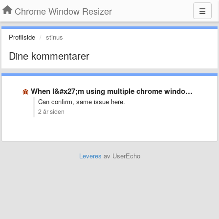
Chrome Window Resizer
Profilside
stinus
Dine kommentarer
When I&#x27;m using multiple chrome windows, resizing feature is quite …
Can confirm, same issue here.
2 år siden
Leveres
av UserEcho