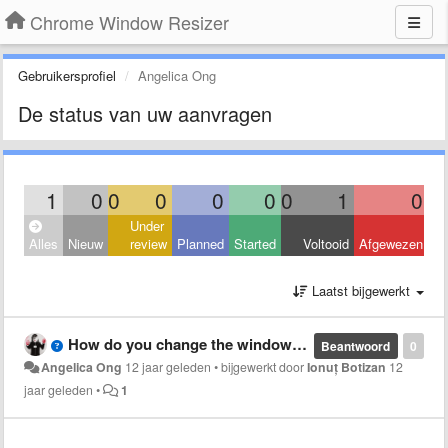
Chrome Window Resizer
Gebruikersprofiel
Angelica Ong
De status van uw aanvragen
1
0
0
0
0
0
0
1
0
Under
Alles
Nieuw
review
Planned
Started
Voltooid
Afgewezen
Laatst bijgewerkt
How do you change the window size back to the original sizing you started out with, i.e. before you used this extension?
Beantwoord
0
Angelica Ong
12 jaar geleden
•
bijgewerkt door
Ionuț Botizan
12
jaar geleden
•
1