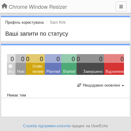
Chrome Window Resizer
Профіль користувача
Sam Kirk
Ваші запити по статусу
0
0
0
0
0
0
0
0
0
Under
Всі
Нові
review
Planned
Started
Завершено
Відхилено
Нещодавно оновлені
Немає тем
Служба підтримки клієнтів
працює на UserEcho