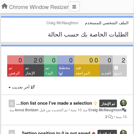
Chrome Window Resizer
الملف الشخصي للمستخدم
Craig McNaughton
الطلبات الخاصة بك حسب الحالة
0
2
0
0
0
0
0
0
2
قيد
مخطط
تم
تم
تم
جميع
الجديد
المراجعة
لها
البدء
الإنجاز
الرفض
آخر تحديث
Is there an option to hide the selection list once I've made a selection?
تم الإنجاز
0
Craig McNaughton
منذ 10 سنة
•
تم التحديث من قبل
Ionuț Botizan
منذ
10 سنة
•
2
Setting position to 0 is not saved
تم إصلاحها
0