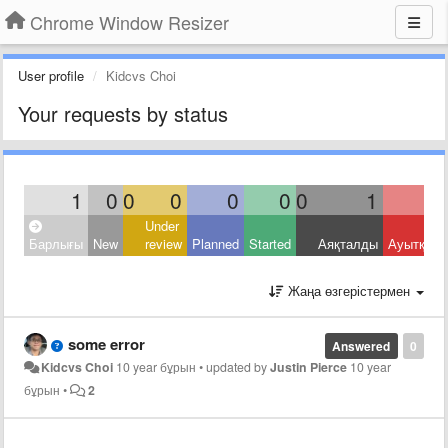
Chrome Window Resizer
User profile
Kidcvs Choi
Your requests by status
1
0
0
0
0
0
0
1
Under
Барлығы
New
review
Planned
Started
Аяқталды
Ауытқыд
Жаңа өзгерістермен
some error
Answered
0
Kidcvs Choi
10 year бұрын
•
updated by
Justin Pierce
10 year
бұрын
•
2