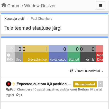
Chrome Window Resizer
Kasutaja profiil
Paul Chambers
Teie teemad staatuse järgi
1
0
0
1
0
0
0
0
0
tagasi
Kõik
Uus
ülevaatamisel
kavandatud
Started
valmis
lükatud
Viimati uuendatud
Expected custom 0,0 position in preset to be 'top-left'
Ülevaatamisel
0
Paul Chambers
10 aastat tagasi
•
uuendaja
Ionuț Botizan
10 aastat
tagasi
•
1