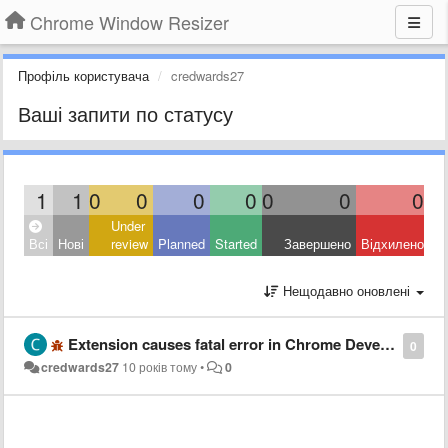
Chrome Window Resizer
Профіль користувача
credwards27
Ваші запити по статусу
1
1
0
0
0
0
0
0
0
Under
Всі
Нові
review
Planned
Started
Завершено
Відхилено
Нещодавно оновлені
Extension causes fatal error in Chrome Development Tools
0
credwards27
10 років тому
•
0