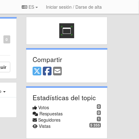
ES
Iniciar sesión / Darse de alta
0
Compartir
uir
ro
Estadísticas del topic
0
Votos
0
Respuestas
1
Seguidores
5 355
Vistas