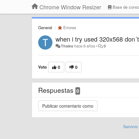
Chrome Window Resizer
Base de conoc
General
Errores
when i try used 320x568 don´
Thales
hace 6 años
•
0
Voto
0
0
Respuestas
0
Servicio