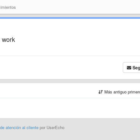
imientos
t work
Seg
Más antiguo prime
 de atención al cliente
por UserEcho