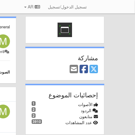
تسجيل الدخول/تسجيل
AR
eneral
er8
مشاركة
الصوت
إحصائيات الموضوع
1
الأصوات
2
الردود
2
متابعون
3910
عدد المشاهدات