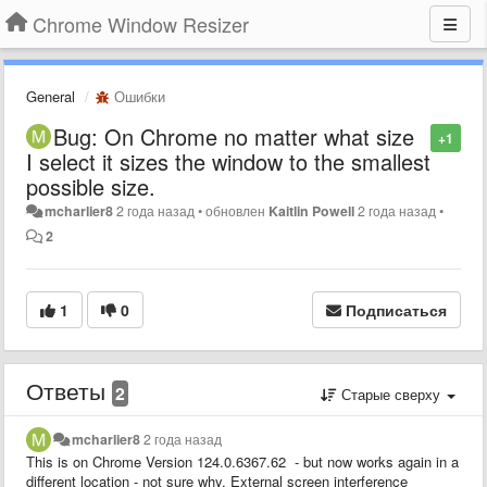
Chrome Window Resizer
General
Ошибки
Bug: On Chrome no matter what size
+1
I select it sizes the window to the smallest
possible size.
mcharlier8
2 года назад
•
обновлен
Kaitlin Powell
2 года назад
•
2
1
0
Подписаться
Ответы
2
Старые сверху
mcharlier8
2 года назад
This is on Chrome Version 124.0.6367.62 - but now works again in a
different location - not sure why. External screen interference