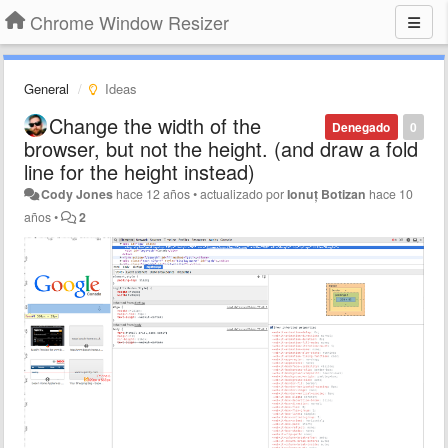
Chrome Window Resizer
General
Ideas
Change the width of the
Denegado
0
browser, but not the height. (and draw a fold
line for the height instead)
Cody Jones
hace 12 años
•
actualizado por
Ionuț Botizan
hace 10
años
•
2