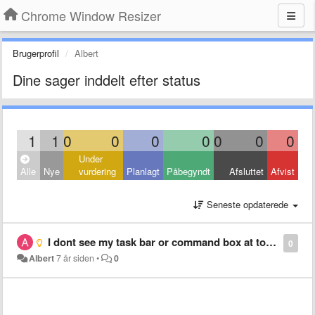
Chrome Window Resizer
Brugerprofil
Albert
Dine sager inddelt efter status
1
1
0
0
0
0
0
0
0
Under
Alle
Nye
vurdering
Planlagt
Påbegyndt
Afsluttet
Afvist
Seneste opdaterede
I dont see my task bar or command box at top of my screen_
0
Albert
7 år siden
•
0