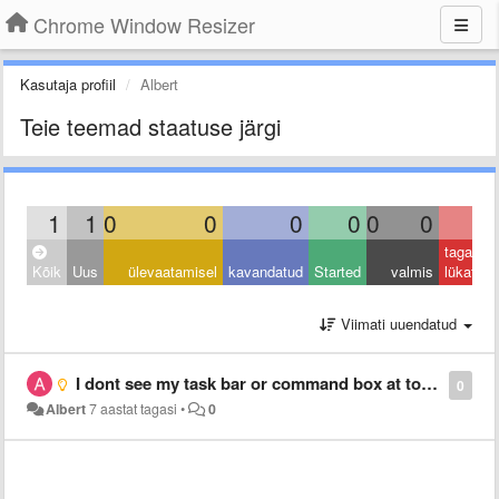
Chrome Window Resizer
Kasutaja profiil
Albert
Teie teemad staatuse järgi
1
1
0
0
0
0
0
0
0
tagasi
Kõik
Uus
ülevaatamisel
kavandatud
Started
valmis
lükatud
Viimati uuendatud
I dont see my task bar or command box at top of my screen_
0
Albert
7 aastat tagasi
•
0