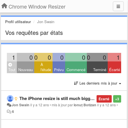
Chrome Window Resizer
Profil utilisateur
Jon Swain
Vos requêtes par états
1
0
0
0
0
0
0
0
1
À
Tout
Nouveau
l'étude
Prévu
Commencé
Terminé
Écarté
Les derniers mis à jour
The iPhone resize is still much bigger than the actual phone
Écarté
+3
Jon Swain
il y a 12 ans
•
mis à jour par
Ionuț Botizan
il y a 12 ans
•
6