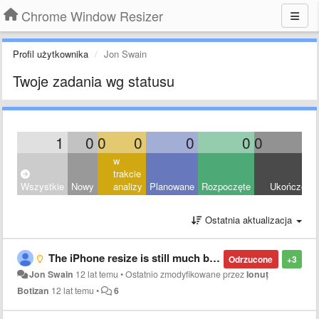
Chrome Window Resizer
Profil użytkownika
Jon Swain
Twoje zadania wg statusu
1
0
0
0
0
0
0
0
w
trakcie
Wszystkie
Nowy
analizy
Planowane
Rozpoczęte
Ukończony
Ostatnia aktualizacja
The iPhone resize is still much bigger than the actual phone
Odrzucone
+3
Jon Swain
12 lat temu
•
Ostatnio zmodyfikowane przez
Ionuț
Botizan
12 lat temu
•
6