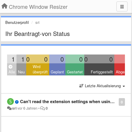
Chrome Window Resizer
Benutzerprofil
sri
Ihr Beantragt-von Status
1
1
0
0
0
0
0
0
Wird
Alle
Neu
überprüft
Geplant
Gestartet
Fertiggestellt
Abgelehn
Letzte Aktualisierung
Can't read the extension settings when using in Opera
0
sri
vor 6 Jahren
•
0