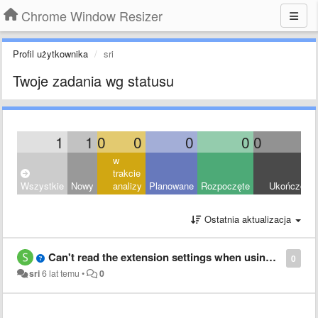
Chrome Window Resizer
Profil użytkownika
sri
Twoje zadania wg statusu
1
1
0
0
0
0
0
0
w
trakcie
Wszystkie
Nowy
analizy
Planowane
Rozpoczęte
Ukończony
Ostatnia aktualizacja
Can't read the extension settings when using in Opera
0
sri
6 lat temu
•
0