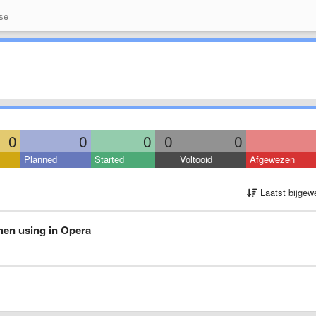
se
0
0
0
0
0
Planned
Started
Voltooid
Afgewezen
Laatst bijgew
when using in Opera