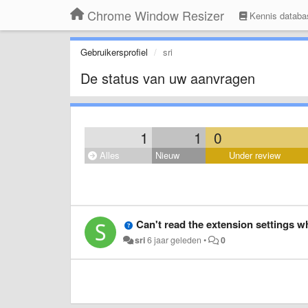
Chrome Window Resizer
Kennis databa
Gebruikersprofiel
sri
De status van uw aanvragen
1
1
0
Alles
Nieuw
Under review
Can't read the extension settings 
sri
6 jaar geleden
•
0