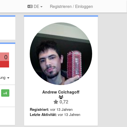
DE
Registrieren / Einloggen
0
rung
Andrew Colchagoff
+4
0,72
Registriert:
vor 13 Jahren
Letzte Aktivität:
vor 13 Jahren