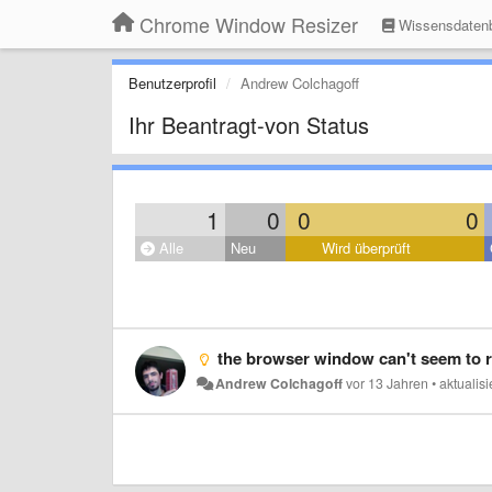
Chrome Window Resizer
Wissensdaten
Benutzerprofil
Andrew Colchagoff
Ihr Beantragt-von Status
1
0
0
0
Alle
Neu
Wird überprüft
the browser window can't seem to resize to a phone properly anymore, 
Andrew Colchagoff
vor 13 Jahren
•
aktualis