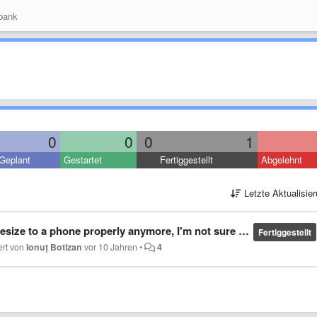
bank
0
0
0
1
Geplant
Gestartet
Fertiggestellt
Abgelehnt
Letzte Aktualisie
I'm not sure if there is a way around this, maybe a combination of zooming and window resizing?
Fertiggestellt
iert von
Ionuț Botizan
vor 10 Jahren
•
4