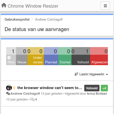
Chrome Window Resizer
Gebruikersprofiel
Andrew Colchagoff
De status van uw aanvragen
1
0
0
0
0
0
0
1
0
Under
Alles
Nieuw
review
Planned
Started
Voltooid
Afgewezen
Laatst bijgewerkt
the browser window can't seem to resize to a phone properly anymore, I'm not sure if there is a way around this, maybe a combination of zooming and window resizing?
Voltooid
+4
Andrew Colchagoff
13 jaar geleden
•
bijgewerkt door
Ionuț Botizan
10 jaar geleden
•
4