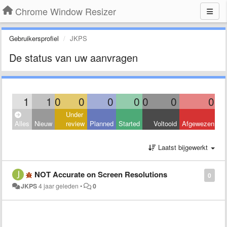
Chrome Window Resizer
Gebruikersprofiel
JKPS
De status van uw aanvragen
1
1
0
0
0
0
0
0
0
Under
Alles
Nieuw
review
Planned
Started
Voltooid
Afgewezen
Laatst bijgewerkt
NOT Accurate on Screen Resolutions
0
JKPS
4 jaar geleden
•
0