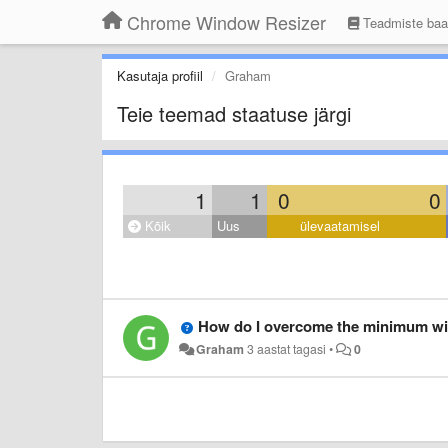
Chrome Window Resizer
Teadmiste ba
Kasutaja profiil
Graham
Teie teemad staatuse järgi
1
1
0
0
Kõik
Uus
ülevaatamisel
How do I overcome the minimum wi
Graham
3 aastat tagasi
•
0