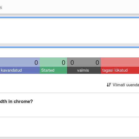
as
0
0
0
0
kavandatud
Started
valmis
tagasi lükatud
Viimati uuend
dth in chrome?