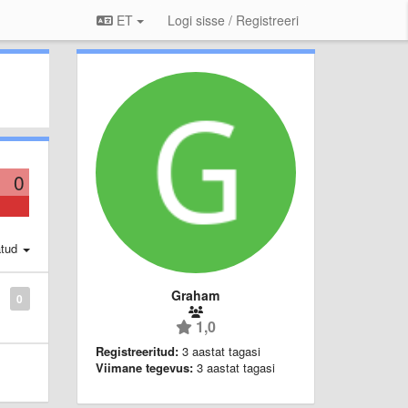
ET
Logi sisse / Registreeri
0
atud
Graham
0
1,0
Registreeritud:
3 aastat tagasi
Viimane tegevus:
3 aastat tagasi