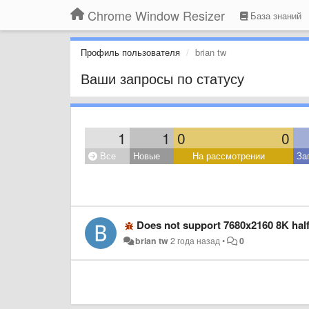
Chrome Window Resizer
База знаний
Профиль пользователя
brian tw
Ваши запросы по статусу
1
1
0
0
Все
Новые
На рассмотрении
За
Does not support 7680x2160 8K half
brian tw
2 года назад
•
0