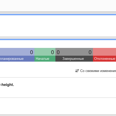
0
0
0
0
планированные
Начатые
Завершенные
Отклоненные
Со свежими изменени
-height.