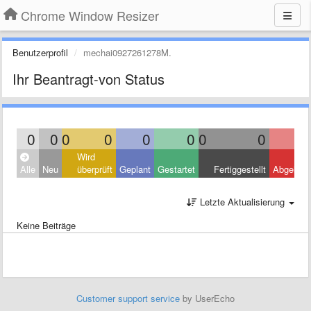
Chrome Window Resizer
Benutzerprofil
mechai0927261278M.
Ihr Beantragt-von Status
0
0
0
0
0
0
0
0
Wird
Alle
Neu
überprüft
Geplant
Gestartet
Fertiggestellt
Abgelehn
Letzte Aktualisierung
Keine Beiträge
Customer support service
by UserEcho