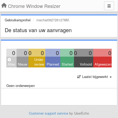
Chrome Window Resizer
Gebruikersprofiel
mechai0927261278M.
De status van uw aanvragen
0
0
0
0
0
0
0
0
0
Under
Alles
Nieuw
review
Planned
Started
Voltooid
Afgewezen
Laatst bijgewerkt
Geen onderwerpen
Customer support service
by UserEcho