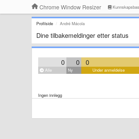
Chrome Window Resizer
Kunnskapsba
Profilside
André Mácola
Dine tilbakemeldinger etter status
0
0
0
Alle
Ny
Under anmeldelse
Ingen innlegg