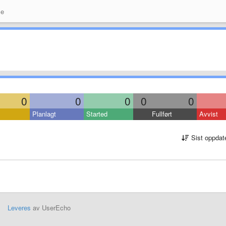
se
0
0
0
0
0
Planlagt
Started
Fullført
Avvist
Sist oppdat
Leveres
av UserEcho