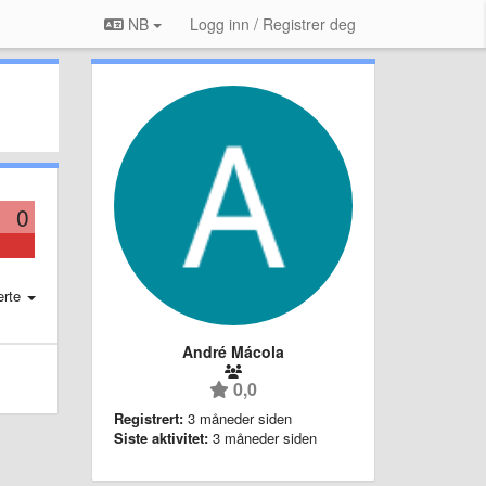
NB
Logg inn / Registrer deg
0
erte
André Mácola
0,0
Registrert:
3 måneder siden
Siste aktivitet:
3 måneder siden