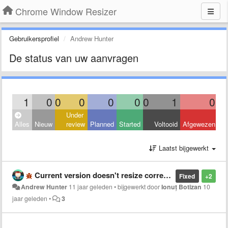
Chrome Window Resizer
Gebruikersprofiel
Andrew Hunter
De status van uw aanvragen
1
0
0
0
0
0
0
1
0
Under
Alles
Nieuw
review
Planned
Started
Voltooid
Afgewezen
Laatst bijgewerkt
Current version doesn't resize correctly
Fixed
+2
Andrew Hunter
11 jaar geleden
•
bijgewerkt door
Ionuț Botizan
10
jaar geleden
•
3