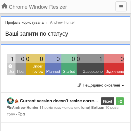
Chrome Window Resizer
Профіль користувача
Andrew Hunter
Ваші запити по статусу
1
0
0
0
0
0
0
1
0
Under
Всі
Нові
review
Planned
Started
Завершено
Відхилено
Нещодавно оновлені
Current version doesn't resize correctly
Fixed
+2
Andrew Hunter
11 років тому
•
оновлено
Ionuț Botizan
10 років
тому
•
3