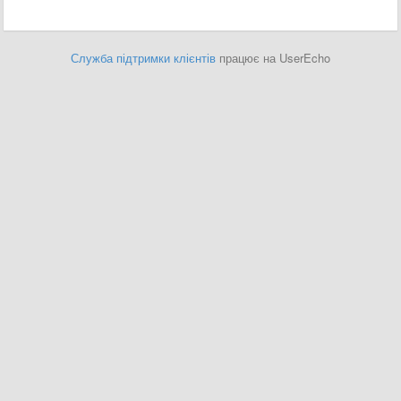
Служба підтримки клієнтів
працює на UserEcho