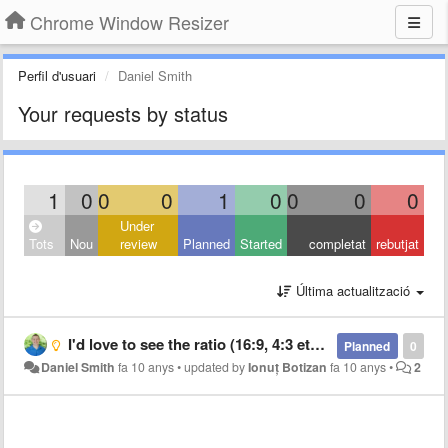
Chrome Window Resizer
Perfil d'usuari
Daniel Smith
Your requests by status
1
0
0
0
1
0
0
0
0
Under
Tots
Nou
review
Planned
Started
completat
rebutjat
Última actualització
I'd love to see the ratio (16:9, 4:3 etc) near the size information
Planned
0
Daniel Smith
fa 10 anys
•
updated by
Ionuț Botizan
fa 10 anys
•
2