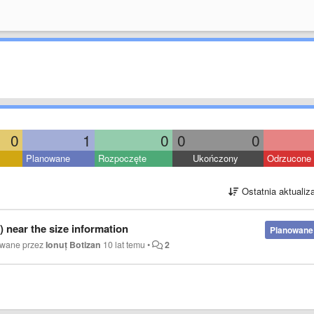
0
1
0
0
0
Planowane
Rozpoczęte
Ukończony
Odrzucone
Ostatnia aktualiz
tc) near the size information
Planowane
owane przez
Ionuț Botizan
10 lat temu
•
2