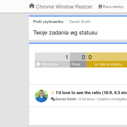
Chrome Window Resizer
Baza wiedzy
Profil użytkownika
Daniel Smith
Twoje zadania wg statusu
1
0
0
Wszystkie
Nowy
w trakcie analizy
I'd love to see the ratio (16:9, 4:3 e
Daniel Smith
10 lat temu
•
Ostatnio zmodyfik