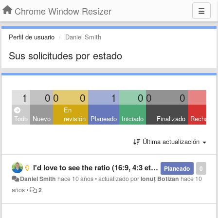
Chrome Window Resizer
Perfil de usuario
Daniel Smith
Sus solicitudes por estado
1
0
0
0
1
0
0
0
En
Todo
Nuevo
revisión
Planeado
Iniciado
Finalizado
Rechaza
Última actualización
I'd love to see the ratio (16:9, 4:3 etc) near the size information
Planeado
0
Daniel Smith
hace 10 años
•
actualizado por
Ionuț Botizan
hace 10
años
•
2