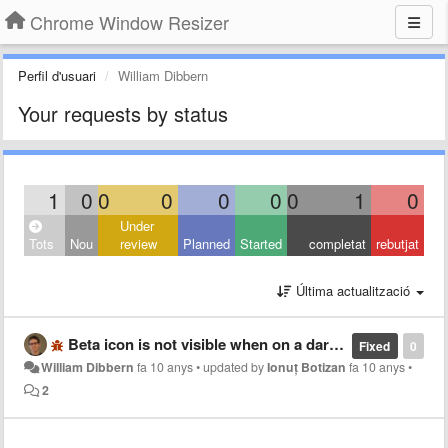
Chrome Window Resizer
Perfil d'usuari
William Dibbern
Your requests by status
1
0
0
0
0
0
0
1
0
Under
Tots
Nou
review
Planned
Started
completat
rebutjat
Última actualització
Beta icon is not visible when on a dark background
Fixed
0
William Dibbern
fa 10 anys
•
updated by
Ionuț Botizan
fa 10 anys
•
2