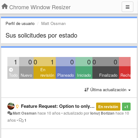
Chrome Window Resizer
Perfil de usuario
Matt Ossman
Sus solicitudes por estado
1
0
0
1
0
0
0
0
En
Todo
Nuevo
revisión
Planeado
Iniciado
Finalizado
Rechaza
Última actualización
Feature Request: Option to only show tooltip if developer tools are open
En revisión
+1
Matt Ossman
hace 10 años
•
actualizado por
Ionuț Botizan
hace 10
años
•
1