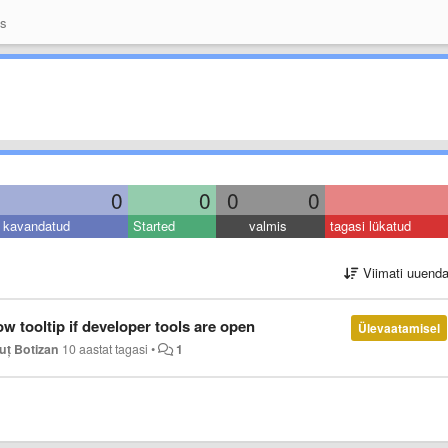
as
0
0
0
0
kavandatud
Started
valmis
tagasi lükatud
Viimati uuend
w tooltip if developer tools are open
Ülevaatamisel
uț Botizan
10 aastat tagasi
•
1