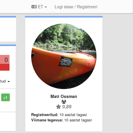
ET
Logi sisse / Registreeri
0
atud
Matt Ossman
+1
0,89
Registreeritud:
10 aastat tagasi
Viimane tegevus:
10 aastat tagasi