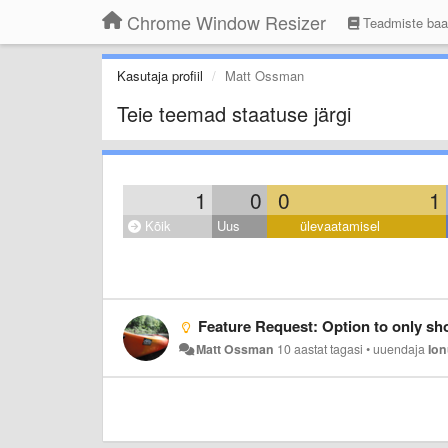
Chrome Window Resizer
Teadmiste ba
Kasutaja profiil
Matt Ossman
Teie teemad staatuse järgi
1
0
0
1
Kõik
Uus
ülevaatamisel
Feature Request: Option to only sho
Matt Ossman
10 aastat tagasi
•
uuendaja
Ion