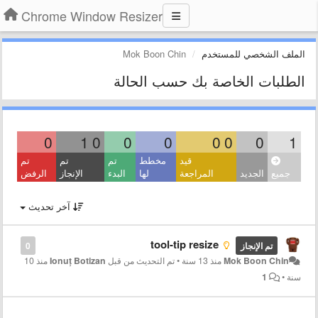
Chrome Window Resizer
الملف الشخصي للمستخدم
Mok Boon Chin
الطلبات الخاصة بك حسب الحالة
0
1
0
0
0
0
0
0
1
قيد
مخطط
تم
تم
تم
جميع
الجديد
المراجعة
لها
البدء
الإنجاز
الرفض
آخر تحديث
tool-tip resize
تم الإنجاز
0
Mok Boon Chin
منذ 13 سنة
•
تم التحديث من قبل
Ionuț Botizan
منذ 10
سنة
•
1