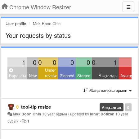
Chrome Window Resizer
User profile
Mok Boon Chin
Your requests by status
1
0
0
0
0
0
0
1
Under
Барлығы
New
review
Planned
Started
Аяқталды
Ауытқыд
Жаңа өзгерістермен
tool-tip resize
Аяқталған
0
Mok Boon Chin
13 year бұрын
•
updated by
Ionuț Botizan
10 year
бұрын
•
1