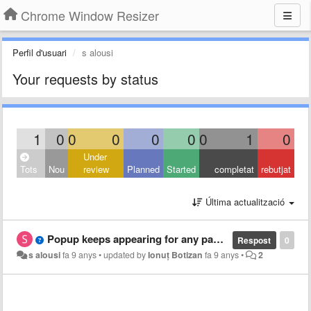
Chrome Window Resizer
Perfil d'usuari
s alousi
Your requests by status
1
0
0
0
0
0
0
1
0
Under
Tots
Nou
review
Planned
Started
completat
rebutjat
Última actualització
Popup keeps appearing for any page refresh/ new page!
Respost
0
s alousi
fa 9 anys
•
updated by
Ionuț Botizan
fa 9 anys
•
2