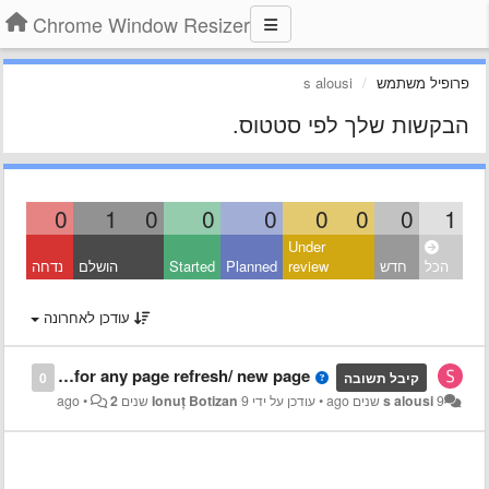
Chrome Window Resizer
פרופיל משתמש
s alousi
הבקשות שלך לפי סטטוס.
0
1
0
0
0
0
0
0
1
Under
הכל
חדש
review
Planned
Started
הושלם
נדחה
עודכן לאחרונה
Popup keeps appearing for any page refresh/ new page!
קיבל תשובה
0
9 שנים ago
s alousi
•
עודכן על ידי
9 שנים ago
Ionuț Botizan
2
•