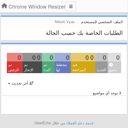
Chrome Window Resizer
الملف الشخصي للمستخدم
Nilesh Vyas
الطلبات الخاصة بك حسب الحالة
0
0
0
0
0
0
0
0
0
قيد
مخطط
تم
تم
تم
جميع
الجديد
المراجعة
لها
البدء
الإنجاز
الرفض
آخر تحديث
لا توجد أي مواضيع
خدمة دعم العملاء
من خلال UserEcho