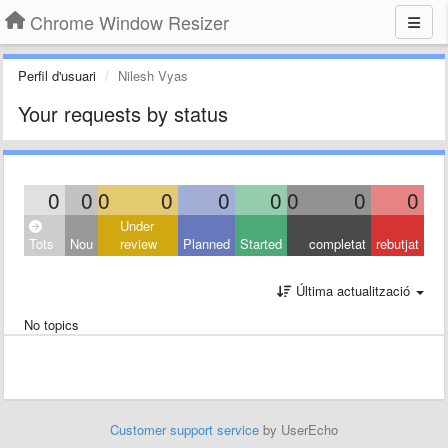
Chrome Window Resizer
Perfil d'usuari
Nilesh Vyas
Your requests by status
0
0
0
0
0
0
0
0
0
Under
Tots
Nou
review
Planned
Started
completat
rebutjat
Última actualització
No topics
Customer support service
by UserEcho