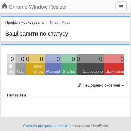
Chrome Window Resizer
Профіль користувача
Nilesh Vyas
Ваші запити по статусу
0
0
0
0
0
0
0
0
0
Under
Всі
Нові
review
Planned
Started
Завершено
Відхилено
Нещодавно оновлені
Немає тем
Служба підтримки клієнтів
працює на UserEcho