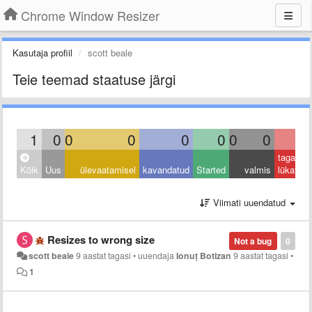
Chrome Window Resizer
Kasutaja profiil
scott beale
Teie teemad staatuse järgi
1
0
0
0
0
0
0
0
1
tagasi
Kõik
Uus
ülevaatamisel
kavandatud
Started
valmis
lükatud
Viimati uuendatud
Resizes to wrong size
Not a bug
0
scott beale
9 aastat tagasi
•
uuendaja
Ionuț Botizan
9 aastat tagasi
•
1