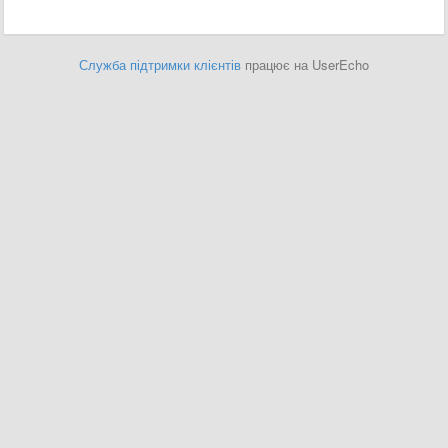
Служба підтримки клієнтів
працює на UserEcho