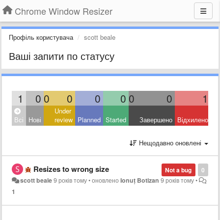
Chrome Window Resizer
Профіль користувача
scott beale
Ваші запити по статусу
1
0
0
0
0
0
0
0
1
Under
Всі
Нові
review
Planned
Started
Завершено
Відхилено
Нещодавно оновлені
Resizes to wrong size
Not a bug
0
scott beale
9 років тому
•
оновлено
Ionuț Botizan
9 років тому
•
1