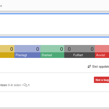
se
0
0
0
0
0
Planlagt
Started
Fullført
Avvist
Sist oppdat
Not a bug
otizan
9 år siden
•
1