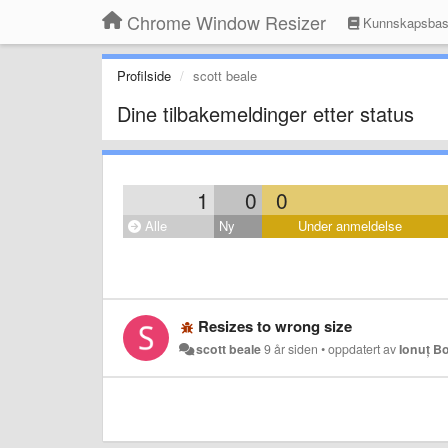
Chrome Window Resizer
Kunnskapsba
Profilside
scott beale
Dine tilbakemeldinger etter status
1
0
0
Alle
Ny
Under anmeldelse
Resizes to wrong size
scott beale
9 år siden
•
oppdatert av
Ionuț B