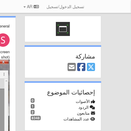
تسجيل الدخول/تسجيل
AR
eneral
screen
مشاركة
shot)
إحصائيات الموضوع
0
الأصوات
1
الردود
2
متابعون
8348
عدد المشاهدات