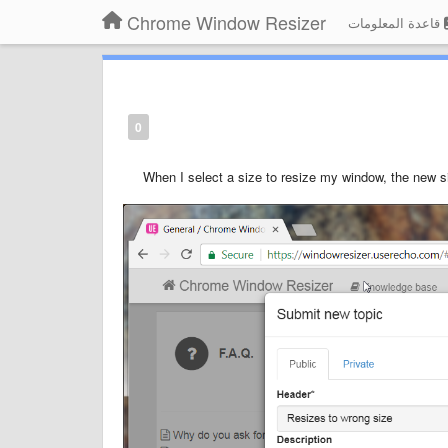
Chrome Window Resizer
قاعدة المعلومات
0
When I select a size to resize my window, the new si